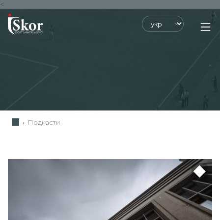
<
›
Подкасти