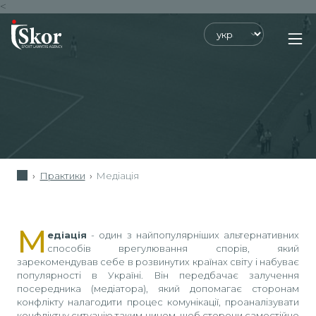
<
›
Практики
›
Медіація
М
едіація
- один з найпопулярніших альтернативних
способів врегулювання спорів, який
зарекомендував себе в розвинутих країнах світу і набуває
популярності в Україні. Він передбачає залучення
посередника (медіатора), який допомагає сторонам
конфлікту налагодити процес комунікації, проаналізувати
конфліктну ситуацію таким чином, щоб сторони самостійно