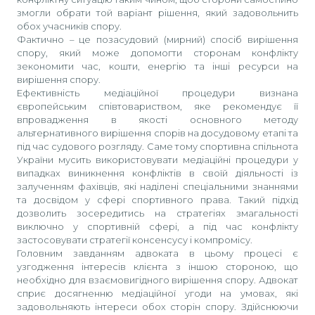
змогли обрати той варіант рішення, який задовольнить
обох учасників спору.
Фактично – це позасудовий (мирний) спосіб вирішення
спору, який може допомогти сторонам конфлікту
зекономити час, кошти, енергію та інші ресурси на
вирішення спору.
Ефективність медіаційної процедури визнана
європейським співтовариством, яке рекомендує її
впровадження в якості основного методу
альтернативного вирішення спорів на досудовому етапі та
під час судового розгляду. Саме тому спортивна спільнота
України мусить використовувати медіаційні процедури у
випадках виникнення конфліктів в своїй діяльності із
залученням фахівців, які наділені спеціальними знаннями
та досвідом у сфері спортивного права. Такий підхід
дозволить зосередитись на стратегіях змагальності
виключно у спортивній сфері, а під час конфлікту
застосовувати стратегії консенсусу і компромісу.
Головним завданням адвоката в цьому процесі є
узгодження інтересів клієнта з іншою стороною, що
необхідно для взаємовигідного вирішення спору. Адвокат
сприє досягненню медіаційної угоди на умовах, які
задовольняють інтереси обох сторін спору. Здійснюючи